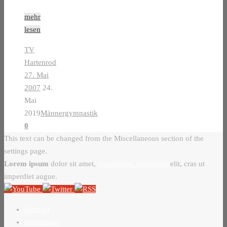
mehr
lesen
TV
Hartenrod
27. Mai
2007
24.
Mai
2019
Männergymnastik
0
This text can be changed from the Miscellaneous section of the
settings page.
Lorem ipsum
dolor sit amet,
consectetur adipiscing
elit, cras ut
imperdiet augue.
Kontakt
Impressum