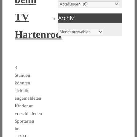
Kategorien
TV
Archiv
Hartenrod
Archiv
3
Stunden
konnten
sich die
angemeldeten
Kinder an
verschiedenen
Sportarten
im
„TVH-