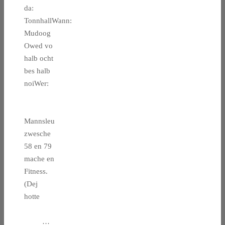
da:
TonnhallWann:
Mudoog
Owed vo
halb ocht
bes halb
noiWer:
Mannsleu
zwesche
58 en 79
mache en
Fitness.
(Dej
hotte
…