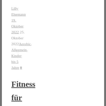
Lilly
Elsemann
19.
Oktober
2022
25.
Oktober
2022
Aerobic
,
Allgemein
,
Kinder
bis 5
Jahre
0
Fitness
für