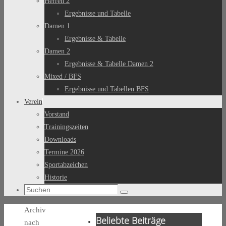
Herren 2
Ergebnisse und Tabelle
Damen 1
Ergebnisse & Tabelle
Damen 2
Ergebnisse & Tabelle Damen 2
Mixed / BFS
Ergebnisse und Tabellen BFS
Verein
Vorstand
Trainingszeiten
Downloads
Termine 2026
Sportabzeichen
Historie
Suchen
Suchen
nach:
Start
Archiv
Beliebte Beiträge
nach