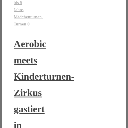
bis 5
Jahre
,
Mädchenturnen
,
Turnen
0
Aerobic
meets
Kinderturnen-
Zirkus
gastiert
in