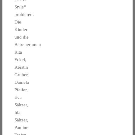
Style“
probieren.
Die
Kinder
und die
Betreuerinnen
Rita
Eckel,
Kerstin
Gruber,
Daniela
Pfeifer,
Eva
Sältzer,
Ida
Sältzer,
Pauline