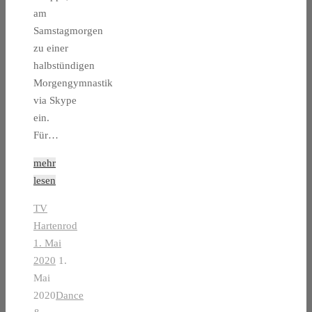
am
Samstagmorgen
zu einer
halbstündigen
Morgengymnastik
via Skype
ein.
Für…
mehr
lesen
TV
Hartenrod
1. Mai
2020
1.
Mai
2020
Dance