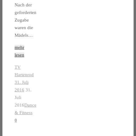
Nach der
geforderten
Zugabe
waren die
Mädels…
mehr
lesen
TV
Hartenrod
31. Juli
2016
31.
Juli
2016
Dance
& Fitness
0