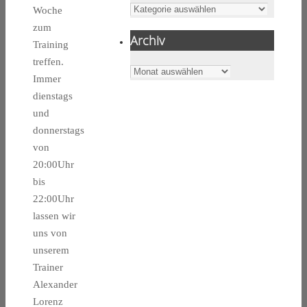
Kategorien
Woche
zum
Archiv
Training
treffen.
Archiv
Immer
dienstags
und
donnerstags
von
20:00Uhr
bis
22:00Uhr
lassen wir
uns von
unserem
Trainer
Alexander
Lorenz