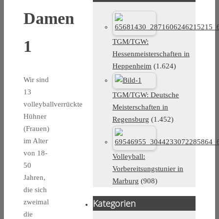
Damen
1
TGM/TGW:
Hessenmeisterschaften in
Heppenheim
(1.624)
Wir sind
13
TGM/TGW: Deutsche
volleyballverrückte
Meisterschaften in
Hühner
Regensburg
(1.452)
(Frauen)
im Alter
von 18-
Volleyball:
50
Vorbereitsungstunier in
Jahren,
Marburg
(908)
die sich
Kategorien
zweimal
die