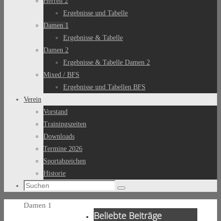
Herren 2
Ergebnisse und Tabelle
Damen 1
Ergebnisse & Tabelle
Damen 2
Ergebnisse & Tabelle Damen 2
Mixed / BFS
Ergebnisse und Tabellen BFS
Verein
Vorstand
Trainingszeiten
Downloads
Termine 2026
Sportabzeichen
Historie
Suchen
Suchen
nach:
Start
Damen 1
Beliebte Beiträge