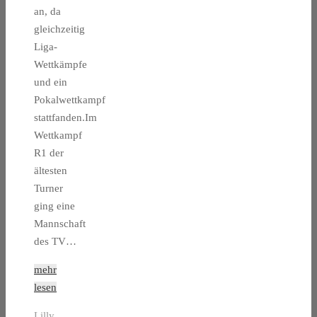
an, da
gleichzeitig
Liga-
Wettkämpfe
und ein
Pokalwettkampf
stattfanden.Im
Wettkampf
R1 der
ältesten
Turner
ging eine
Mannschaft
des TV…
mehr
lesen
Lilly