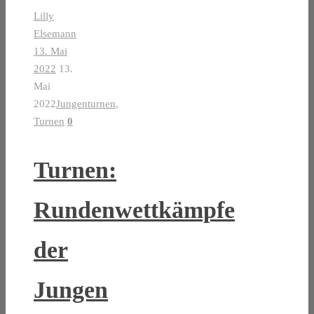
Lilly
Elsemann
13. Mai
2022
13.
Mai
2022
Jungenturnen
,
Turnen
0
Turnen:
Rundenwettkämpfe
der
Jungen