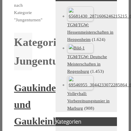
nach
Kategorie
"Jungenturnen"
TGM/TGW:
Hessenmeisterschaften in
Kategorie:
Heppenheim
(1.624)
TGM/TGW: Deutsche
Jungenturnen
Meisterschaften in
Regensburg
(1.453)
Gaukinder-
Volleyball:
Vorbereitsungstunier in
und
Marburg
(908)
Gaukleinkinderturnfest
Kategorien