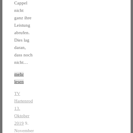
Cappel
nicht
ganz ihre
Leistung
abrufen.
Dies lag
daran,
dass noch
nicht…
mehr
lesen
TV
Hartenrod
13.
Oktober
2019
9.
November