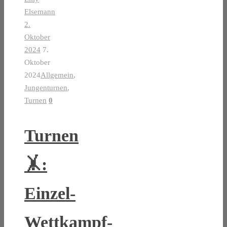
Elsemann
2.
Oktober
2024
7.
Oktober
2024
Allgemein
,
Jungenturnen
,
Turnen
0
Turnen
🤸:
Einzel-
Wettkampf-