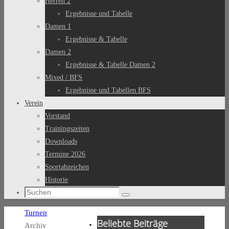
Herren 2
Ergebnisse und Tabelle
Damen 1
Ergebnisse & Tabelle
Damen 2
Ergebnisse & Tabelle Damen 2
Mixed / BFS
Ergebnisse und Tabellen BFS
Verein
Vorstand
Trainingszeiten
Downloads
Termine 2026
Sportabzeichen
Historie
Suchen
Suchen
nach:
Start
Turnen
Beliebte Beiträge
Archiv