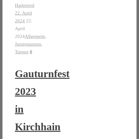
Hartenrod
22. April
2024
22.
April
2024
Allgemein
,
Jungenturnen
,
Turnen
0
Gauturnfest
2023
in
Kirchhain