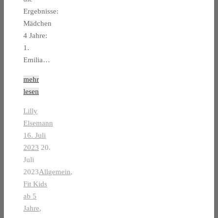
Ergebnisse:
Mädchen
4 Jahre:
1.
Emilia…
mehr
lesen
Lilly
Elsemann
16. Juli
2023
20.
Juli
2023
Allgemein
,
Fit Kids
ab 5
Jahre
,