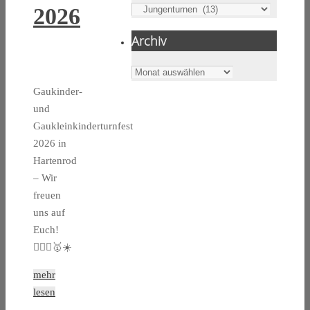
Kategorien
2026
Archiv
Archiv
Gaukinder-
und
Gaukleinkinderturnfest
2026 in
Hartenrod
– Wir
freuen
uns auf
Euch!
🤸🏼‍♀️🥇☀️
mehr
lesen