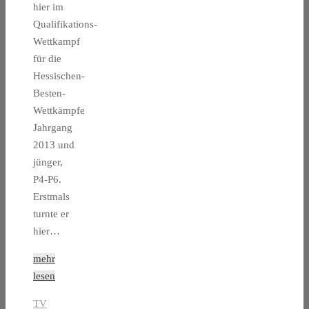
hier im
Qualifikations-
Wettkampf
für die
Hessischen-
Besten-
Wettkämpfe
Jahrgang
2013 und
jünger,
P4-P6.
Erstmals
turnte er
hier…
mehr
lesen
TV