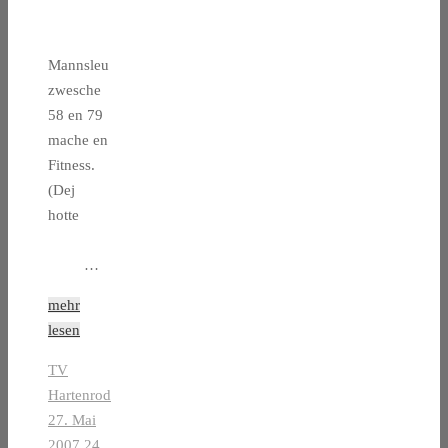
Mannsleu
zwesche
58 en 79
mache en
Fitness.
(Dej
hotte
…
mehr
lesen
TV
Hartenrod
27. Mai
2007
24.