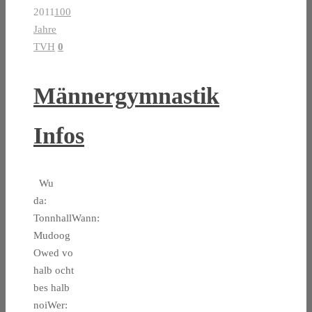
2011
100
Jahre
TVH
0
Männergymnastik
Infos
Wu
da:
TonnhallWann:
Mudoog
Owed vo
halb ocht
bes halb
noiWer: