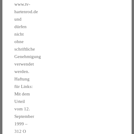
www.tv-
hartenrod.de
und
dürfen
nicht
ohne
schriftliche
Genehmigung
verwendet
werden.
Haftung
für Links:
Mit dem
Urteil
vom 12.
September
1999 –
312 O