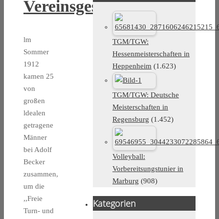
Vereinsgeschichte
lm
TGM/TGW:
Sommer
Hessenmeisterschaften in
1912
Heppenheim
(1.623)
kamen 25
von
TGM/TGW: Deutsche
großen
Meisterschaften in
ldealen
Regensburg
(1.452)
getragene
Männer
bei Adolf
Volleyball:
Becker
Vorbereitsungstunier in
zusammen,
Marburg
(908)
um die
,,Freie
Kategorien
Turn- und