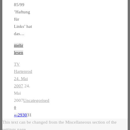
85/99
­’Haftung
für
Links’­ hat
das…
mehr
lesen
TV
Hartenrod
24. Mai
2007
24.
Mai
2007
Uncategorised
0
«
‹
29
30
31
This text can be changed from the Miscellaneous section of the
settings page.