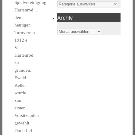
Spielvereinigung
Kategorien
Hartenrod“,
Archiv
den
heutigen
Archiv
Turnverein
1912 e.
V.
Hartenrod,
zu
gründen.
Ewald
Keller
wurde
zum
ersten
Vorsitzenden
gewählt.
Doch fiel