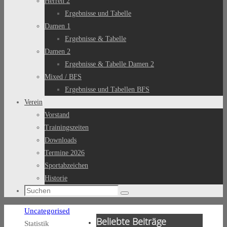
Herren 2
Ergebnisse und Tabelle
Damen 1
Ergebnisse & Tabelle
Damen 2
Ergebnisse & Tabelle Damen 2
Mixed / BFS
Ergebnisse und Tabellen BFS
Verein
Vorstand
Trainingszeiten
Downloads
Termine 2026
Sportabzeichen
Historie
Suchen
Suchen
nach:
Start
Uncategorised
Beliebte Beiträge
Statistik