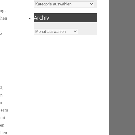
Kategorien
ng.
Archiv
chen
Archiv
25
3,
an
en
iesem
hnt
Den
lten