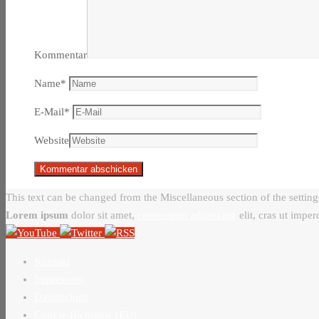
Kommentar
Name
*
E-Mail
*
Website
This text can be changed from the Miscellaneous section of the setting
Lorem ipsum
dolor sit amet,
consectetur adipiscing
elit, cras ut imper
Kontakt
Impressum
Datenschutz
Cookie-Richtlinie (EU)