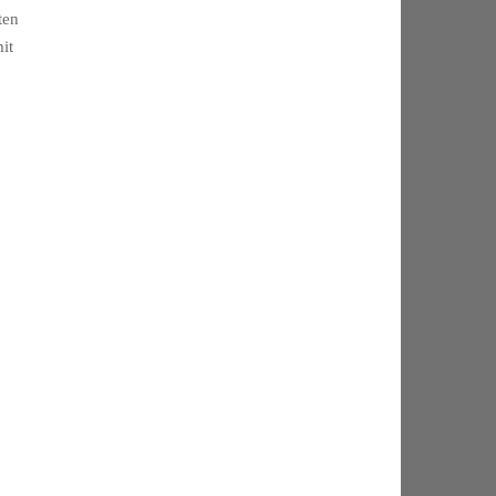
ten
it