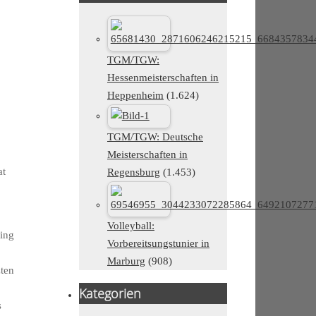
TGM/TGW:
Hessenmeisterschaften in
Heppenheim
(1.624)
TGM/TGW: Deutsche
Meisterschaften in
at
Regensburg
(1.453)
Volleyball:
ging
Vorbereitsungstunier in
Marburg
(908)
zten
Kategorien
s