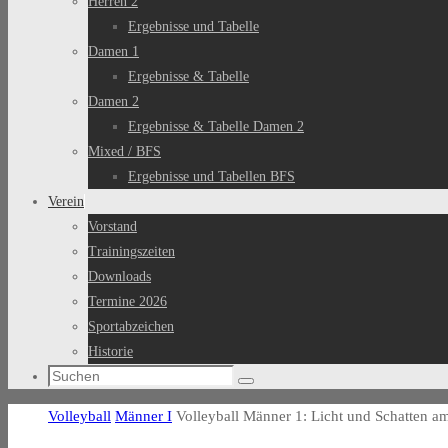
Herren 2
Ergebnisse und Tabelle
Damen 1
Ergebnisse & Tabelle
Damen 2
Ergebnisse & Tabelle Damen 2
Mixed / BFS
Ergebnisse und Tabellen BFS
Verein
Vorstand
Trainingszeiten
Downloads
Termine 2026
Sportabzeichen
Historie
Suchen
Suchen
nach:
Start
Volleyball
Männer I
Volleyball Männer 1: Licht und Schatten 