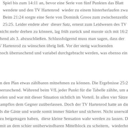
Spiel bis zum 14:11 an, bevor eine Serie von fünf Punkten das Blatt
wendete und den TV Hartenrod wieder zu einem hinterherlaufen zwa
Beim 21:24 sorgte eine Serie von Dominik Groos zum zwischenzeitli
25:25. Leider endete aber dieser Satz, erneut zum Leidwesen des TV
 nicht mehr drehen zu können, lag früh zurück und musste sich mit 16:
chend als 3. abzuschließen. Schlussfolgernd muss man sagen, dass der
Hartenrod zu wünschen übrig ließ. Vor der stetig wachsenden
, noch überraschend und variabel durchgebracht werden, was ebenso ein
en den Plan etwas zählbaren mitnehmen zu können. Die Ergebnisse 25:2
erraschend. Während beim VfL jeder Punkt für die Tabelle zählte, um 
n und war mit dieser Situation sichtlich im Vorteil. In allen vier Sätz
kampflos dem Gegner zuüberlassen. Doch der TV Hartenrod hatte an d
ls die Gäste und wurde somit immer Stärker und sicherer. Nicht unerwä
azu beigetragen haben, diese kleine Sensation wahr werden zu lassen. 
somit an dem schier unüberwindbaren Mittelblock zu scheitern, wiederho