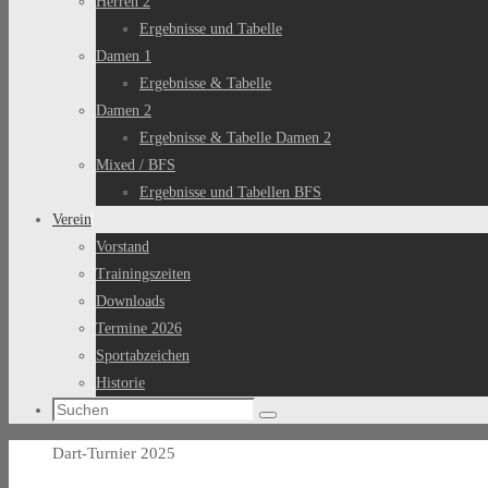
Herren 2
Ergebnisse und Tabelle
Damen 1
Ergebnisse & Tabelle
Damen 2
Ergebnisse & Tabelle Damen 2
Mixed / BFS
Ergebnisse und Tabellen BFS
Verein
Vorstand
Trainingszeiten
Downloads
Termine 2026
Sportabzeichen
Historie
Suchen
Suchen
nach:
Start
Dart-Turnier 2025