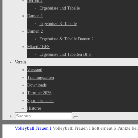
Herren 2
Ergebnisse und Tabelle
Damen 1
Ergebnisse & Tabelle
Damen 2
Ergebnisse & Tabelle Damen 2
Mixed / BFS
Ergebnisse und Tabellen BFS
Verein
Vorstand
Trainingszeiten
Downloads
Termine 2026
Sportabzeichen
Historie
Suchen
Suchen
nach:
Start
Volleyball
Frauen I
Volleyball: Frauen I holt erneut 6 Punkte b