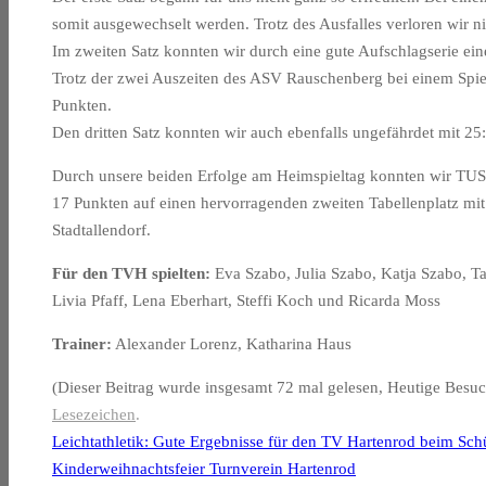
somit ausgewechselt werden. Trotz des Ausfalles verloren wir n
Im zweiten Satz konnten wir durch eine gute Aufschlagserie ei
Trotz der zwei Auszeiten des ASV Rauschenberg bei einem Spiel
Punkten.
Den dritten Satz konnten wir auch ebenfalls ungefährdet mit 25
Durch unsere beiden Erfolge am Heimspieltag konnten wir TUS 
17 Punkten auf einen hervorragenden zweiten Tabellenplatz mi
Stadtallendorf.
Für den TVH spielten:
Eva Szabo, Julia Szabo, Katja Szabo, T
Livia Pfaff, Lena Eberhart, Steffi Koch und Ricarda Moss
Trainer:
Alexander Lorenz, Katharina Haus
(Dieser Beitrag wurde insgesamt 72 mal gelesen, Heutige Besuc
Lesezeichen
.
Leichtathletik: Gute Ergebnisse für den TV Hartenrod beim Schü
Kinderweihnachtsfeier Turnverein Hartenrod