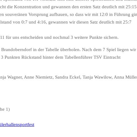
icht die Konzentration und gewannen den ersten Satz deutlich mit 25:15
nen souveränen Vorsprung aufbauen, so dass wir mit 12:0 in Führung gi
stand von 0:7 und 4:16, gewannen wir diesen Satz deutlich mit 25:7
:11 für uns entscheiden und nochmal 3 weitere Punkte sichern.
Brandoberndorf in der Tabelle überholen. Nach dem 7 Spiel liegen wir
t 3 Punkten Rückstand hinter dem Tabellenführer TSV Eintracht
anja Wagner, Anne Niemietz, Sandra Eckel, Tanja Wawilow, Anna Müller
he 1)
lerhallensportfest