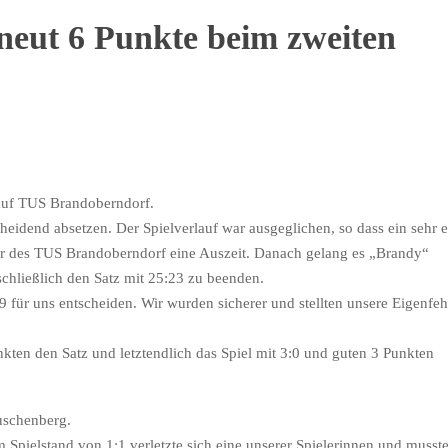
rneut 6 Punkte beim zweiten
en Spiel auf TUS Brandoberndorf.
heidend absetzen. Der Spielverlauf war ausgeglichen, so dass ein sehr 
ner des TUS Brandoberndorf eine Auszeit. Danach gelang es „Brandy“
chließlich den Satz mit 25:23 zu beenden.
für uns entscheiden. Wir wurden sicherer und stellten unsere Eigenfeh
nkten den Satz und letztendlich das Spiel mit 3:0 und guten 3 Punkten
nletzten ASV Rauschenberg.
m Spielstand von 1:1 verletzte sich eine unserer Spielerinnen und musst