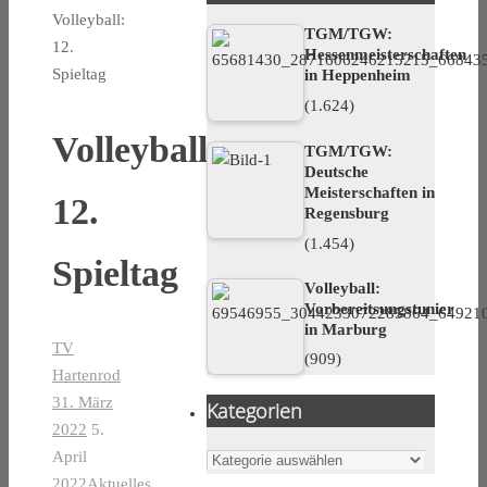
Volleyball:
TGM/TGW:
12.
Hessenmeisterschaften
Spieltag
in Heppenheim
(1.624)
Volleyball:
TGM/TGW:
Deutsche
Meisterschaften in
12.
Regensburg
(1.454)
Spieltag
Volleyball:
Vorbereitsungstunier
in Marburg
TV
(909)
Hartenrod
31. März
Kategorien
2022
5.
April
Kategorien
2022
Aktuelles
,