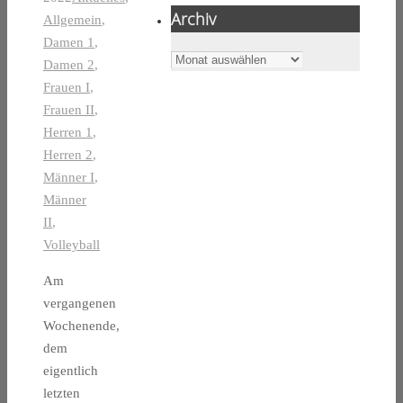
Archiv
Allgemein
,
Damen 1
,
Archiv
Damen 2
,
Frauen I
,
Frauen II
,
Herren 1
,
Herren 2
,
Männer I
,
Männer
II
,
Volleyball
Am
vergangenen
Wochenende,
dem
eigentlich
letzten