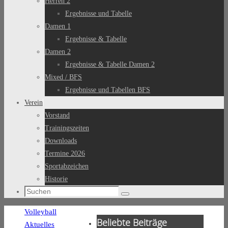
Herren 2
Ergebnisse und Tabelle
Damen 1
Ergebnisse & Tabelle
Damen 2
Ergebnisse & Tabelle Damen 2
Mixed / BFS
Ergebnisse und Tabellen BFS
Verein
Vorstand
Trainingszeiten
Downloads
Termine 2026
Sportabzeichen
Historie
Suchen
Suchen
nach:
Start
Volleyball
Beliebte Beiträge
Aktuelles