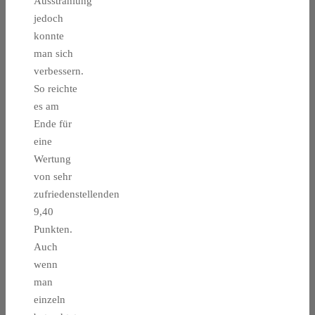
Ausstrahlung
jedoch
konnte
man sich
verbessern.
So reichte
es am
Ende für
eine
Wertung
von sehr
zufriedenstellenden
9,40
Punkten.
Auch
wenn
man
einzeln