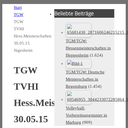
Start
Beliebte Beiträge
TGW
TGW
TVHI
Hess.Meisterschaften
TGM/TGW:
30.05.15
Hessenmeisterschaften in
Jügesheim
Heppenheim
(1.624)
TGW
TGM/TGW: Deutsche
Meisterschaften in
TVHI
Regensburg
(1.454)
Hess.Meisterschaften
Volleyball:
Vorbereitsungstunier in
30.05.15
Marburg
(909)