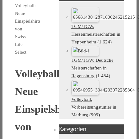
Volleyball:
Neue
Einspielshirts
TGM/TGW:
von
Hessenmeisterschaften in
Swiss
Heppenheim
(1.624)
Life
Select
TGM/TGW: Deutsche
Meisterschaften in
Volleyball:
Regensburg
(1.454)
Neue
Volleyball:
Einspielshirts
Vorbereitsungstunier in
Marburg
(909)
von
Kategorien