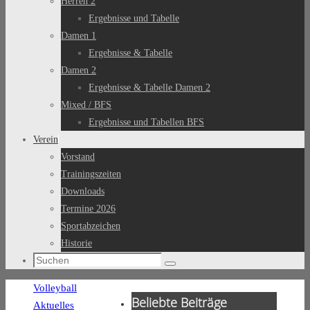
Herren 2
Ergebnisse und Tabelle
Damen 1
Ergebnisse & Tabelle
Damen 2
Ergebnisse & Tabelle Damen 2
Mixed / BFS
Ergebnisse und Tabellen BFS
Verein
Vorstand
Trainingszeiten
Downloads
Termine 2026
Sportabzeichen
Historie
Suchen
Suchen
nach:
Start
Volleyball
Beliebte Beiträge
Aktuelles