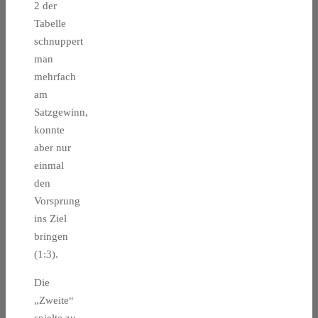
2 der
Tabelle
schnuppert
man
mehrfach
am
Satzgewinn,
konnte
aber nur
einmal
den
Vorsprung
ins Ziel
bringen
(1:3).
Die
„Zweite“