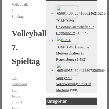
Volleyball:
7.
Spieltag
TGM/TGW:
Hessenmeisterschaften in
Volleyball:
Heppenheim
(1.623)
7.
TGM/TGW: Deutsche
Meisterschaften in
Spieltag
Regensburg
(1.452)
Volleyball:
TV
Vorbereitsungstunier in
Hartenrod
Marburg
(908)
18.
Januar
Kategorien
2022
18.
Januar