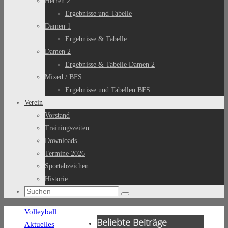
Herren 2
Ergebnisse und Tabelle
Damen 1
Ergebnisse & Tabelle
Damen 2
Ergebnisse & Tabelle Damen 2
Mixed / BFS
Ergebnisse und Tabellen BFS
Verein
Vorstand
Trainingszeiten
Downloads
Termine 2026
Sportabzeichen
Historie
Suchen
Suchen
nach:
Start
Volleyball
Beliebte Beiträge
Aktuelles