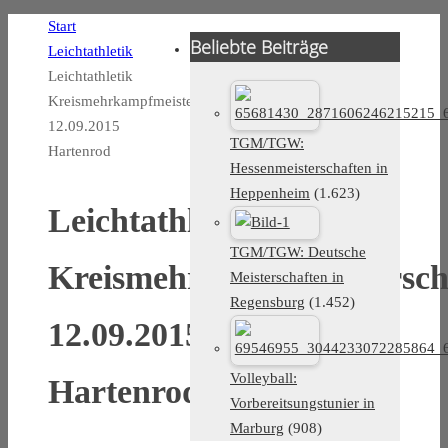
Start
Beliebte Beiträge
Leichtathletik
Leichtathletik
Kreismehrkampfmeisterschaften
12.09.2015
TGM/TGW:
Hartenrod
Hessenmeisterschaften in
Heppenheim
(1.623)
Leichtathletik
TGM/TGW: Deutsche
Kreismehrkampfmeistersch
Meisterschaften in
Regensburg
(1.452)
12.09.2015
Volleyball:
Hartenrod
Vorbereitsungstunier in
Marburg
(908)