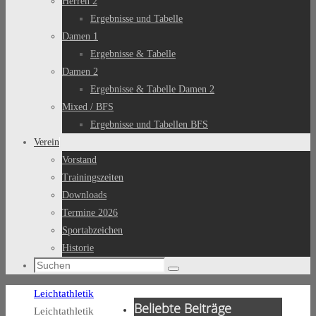
Herren 2
Ergebnisse und Tabelle
Damen 1
Ergebnisse & Tabelle
Damen 2
Ergebnisse & Tabelle Damen 2
Mixed / BFS
Ergebnisse und Tabellen BFS
Verein
Vorstand
Trainingszeiten
Downloads
Termine 2026
Sportabzeichen
Historie
Suchen
Suchen
nach:
Start
Leichtathletik
Beliebte Beiträge
Leichtathletik