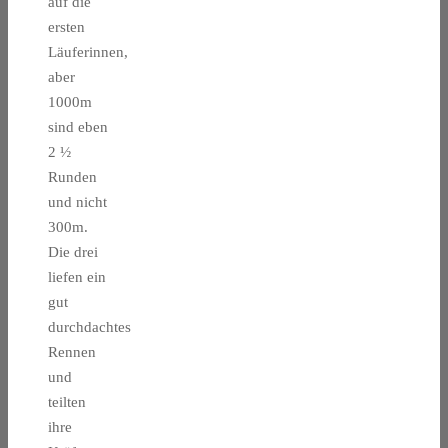
auf die
ersten
Läuferinnen,
aber
1000m
sind eben
2 ½
Runden
und nicht
300m.
Die drei
liefen ein
gut
durchdachtes
Rennen
und
teilten
ihre