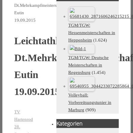
Dt.Mehrkampfmeisterschaften
Eutin
19.09.2015
TGM/TGW:
Hessenmeisterschaften in
Leichtathletik
Heppenheim
(1.624)
Dt.Mehrkampfmeisterschaf
TGM/TGW: Deutsche
Meisterschaften in
Eutin
Regensburg
(1.454)
19.09.2015
Volleyball:
Vorbereitsungstunier in
Marburg
(909)
TV
Hartenrod
Kategorien
28.