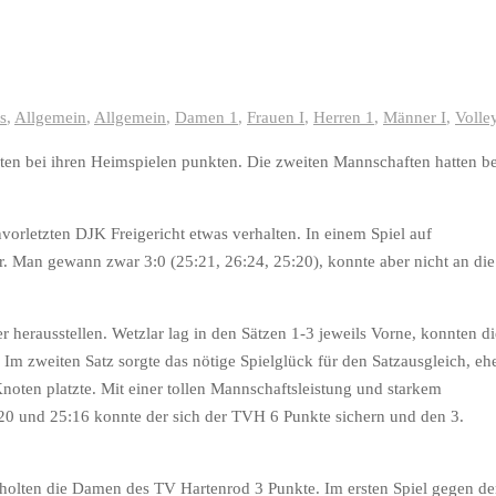
s
,
Allgemein
,
Allgemein
,
Damen 1
,
Frauen I
,
Herren 1
,
Männer I
,
Volle
n bei ihren Heimspielen punkten. Die zweiten Mannschaften hatten b
vorletzten DJK Freigericht etwas verhalten. In einem Spiel auf
. Man gewann zwar 3:0 (25:21, 26:24, 25:20), konnte aber nicht an die
r herausstellen. Wetzlar lag in den Sätzen 1-3 jeweils Vorne, konnten d
m zweiten Satz sorgte das nötige Spielglück für den Satzausgleich, eh
noten platzte. Mit einer tollen Mannschaftsleistung und starkem
20 und 25:16 konnte der sich der TVH 6 Punkte sichern und den 3.
n, holten die Damen des TV Hartenrod 3 Punkte. Im ersten Spiel gegen d