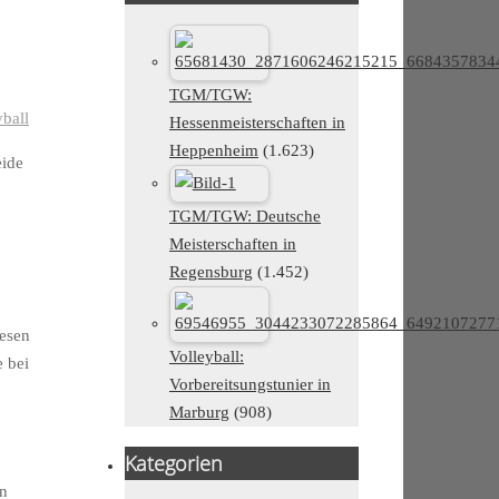
TGM/TGW:
yball
Hessenmeisterschaften in
Heppenheim
(1.623)
eide
TGM/TGW: Deutsche
Meisterschaften in
Regensburg
(1.452)
iesen
Volleyball:
e bei
Vorbereitsungstunier in
Marburg
(908)
Kategorien
en