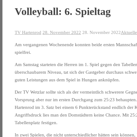
Volleyball: 6. Spieltag
TV Hartenrod
28. November 2022
28. November 2022
Aktuelle
Am vergangenen Wochenende konnten beide ersten Mannschafte
spielfrei.
Am Samstag starteten die Herren im 1. Spiel gegen den Tabellen
überschaubarem Niveau, tat sich der Gastgeber durchaus schwer
guten Leistungen aus dem Spiel in Hungen anknüpfen.
Der TV Wetzlar sollte sich als der vermeintlich schwerere Gegne
Vorsprung aber nur im ersten Durchgang zum 25:23 behaupten. I
Hartenrod im 3. Satz bei einem 6 Punkterückstand endlich der K
Angriffsdruck lies man den Domstädtern keine Chance. Mit 25:
Tabellenplatz festigen.
In zwei Spielen, die nicht unterschiedlicher hätten sein könne