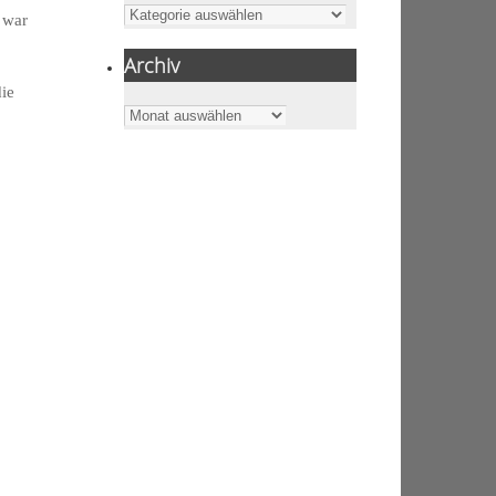
Kategorien
h war
Archiv
ie
Archiv