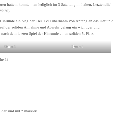
oren hatten, konnte man lediglich im 3 Satz lang mithalten. Letztendlic
25:20).
Hinrunde ein Sieg her. Der TVH übernahm von Anfang an das Heft in d
d auf der soliden Annahme und Abwehr gelang ein wichtiger und
nach dem letzten Spiel der Hinrunde einen soliden 5. Platz.
Herren 1
Herren 1
he 1)
elder sind mit
*
markiert