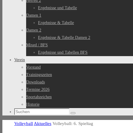
Herren 2
Ergebnisse und Tabelle
Damen 1
Ergebnisse & Tabelle
Damen 2
Ergebnisse & Tabelle Damen 2
Mixed / BFS
Ergebnisse und Tabellen BFS
Verein
Vorstand
Trainingszeiten
Downloads
Termine 2026
Sportabzeichen
Historie
Suchen
Suchen
nach:
Start
Volleyball
Aktuelles
Volleyball: 6. Spieltag