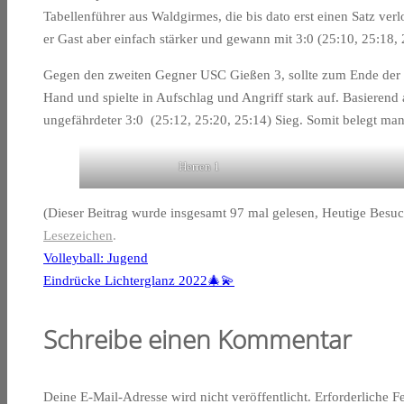
Tabellenführer aus Waldgirmes, die bis dato erst einen Satz verl
er Gast aber einfach stärker und gewann mit 3:0 (25:10, 25:18, 
Gegen den zweiten Gegner USC Gießen 3, sollte zum Ende der 
Hand und spielte in Aufschlag und Angriff stark auf. Basieren
ungefährdeter 3:0 (25:12, 25:20, 25:14) Sieg. Somit belegt man 
Herren 1
(Dieser Beitrag wurde insgesamt 97 mal gelesen, Heutige Besuc
Lesezeichen
.
Volleyball: Jugend
Eindrücke Lichterglanz 2022🎄💫
Schreibe einen Kommentar
Deine E-Mail-Adresse wird nicht veröffentlicht.
Erforderliche F