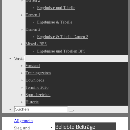
Herren 2
Ergebnisse und Tabelle
Damen 1
Ergebnisse & Tabelle
Damen 2
Ergebnisse & Tabelle Damen 2
Mixed / BFS
Ergebnisse und Tabellen BFS
Verein
Vorstand
Trainingszeiten
Downloads
Termine 2026
Sportabzeichen
Historie
Suchen
Suchen
nach:
Start
Allgemein
Beliebte Beiträge
Sieg und