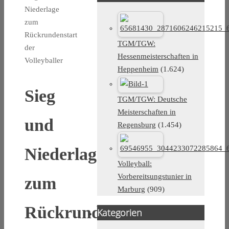
Niederlage
zum
Rückrundenstart
TGM/TGW:
der
Hessenmeisterschaften in
Volleyballer
Heppenheim
(1.624)
Sieg
TGM/TGW: Deutsche
Meisterschaften in
und
Regensburg
(1.454)
Niederlage
Volleyball:
Vorbereitsungstunier in
zum
Marburg
(909)
Rückrundenstart
Kategorien