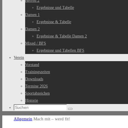
Herren 2
Ergebnisse und Tabelle
Damen 1
Ergebnisse & Tabelle
Damen 2
Ergebnisse & Tabelle Damen 2
Mixed / BFS
Ergebnisse und Tabellen BFS
Verein
Vorstand
Trainingszeiten
Downloads
Termine 2026
Sportabzeichen
Historie
Suchen
Suchen
nach:
Start
Allgemein
Mach mit – werd fit!