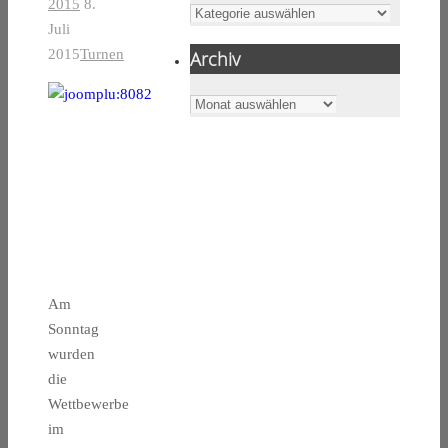
2015
8.
Kategorien
Juli
2015
Turnen
Archiv
Archiv
Am
Sonntag
wurden
die
Wettbewerbe
im