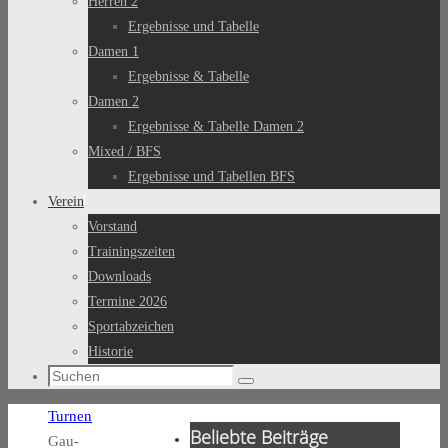
Herren 2
Ergebnisse und Tabelle
Damen 1
Ergebnisse & Tabelle
Damen 2
Ergebnisse & Tabelle Damen 2
Mixed / BFS
Ergebnisse und Tabellen BFS
Verein
Vorstand
Trainingszeiten
Downloads
Termine 2026
Sportabzeichen
Historie
Suchen
Suchen
nach:
Start
Turnen
Beliebte Beiträge
Gau-