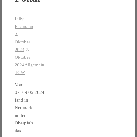
Lilly
Elsemann
2.
Oktober
2024
7.
Oktober
2024
Allgemein
,
TGW
Vom
07.-09.06.2024
fand in
Neumarkt
in der
Oberpfalz
das