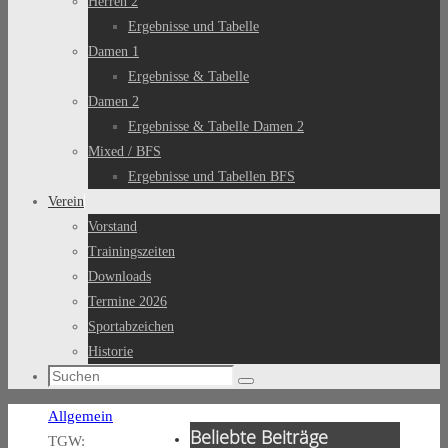
Herren 2
Ergebnisse und Tabelle
Damen 1
Ergebnisse & Tabelle
Damen 2
Ergebnisse & Tabelle Damen 2
Mixed / BFS
Ergebnisse und Tabellen BFS
Verein
Vorstand
Trainingszeiten
Downloads
Termine 2026
Sportabzeichen
Historie
Suchen
Suchen
nach:
Start
Allgemein
Beliebte Beiträge
TGW: