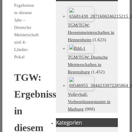
Ergebnisse
in diesem
Jahr –
TGM/TGW:
Deutsche
Hessenmeisterschaften in
Meisterschaft
Heppenheim
(1.623)
und 4-
Länder-
Pokal
TGM/TGW: Deutsche
Meisterschaften in
Regensburg
(1.452)
TGW:
Ergebnisse
Volleyball:
Vorbereitsungstunier in
in
Marburg
(908)
Kategorien
diesem