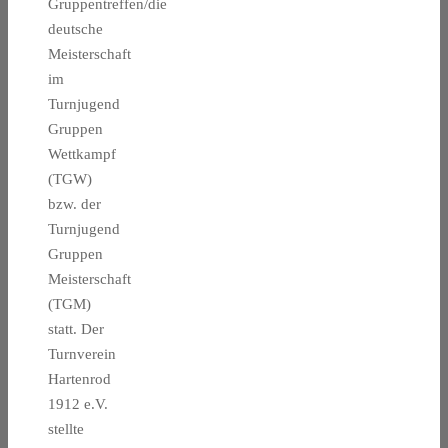
Gruppentreffen/die
deutsche
Meisterschaft
im
Turnjugend
Gruppen
Wettkampf
(TGW)
bzw. der
Turnjugend
Gruppen
Meisterschaft
(TGM)
statt. Der
Turnverein
Hartenrod
1912 e.V.
stellte