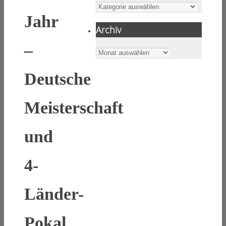
Kategorien
Jahr
Archiv
–
Archiv
Deutsche
Meisterschaft
und
4-
Länder-
Pokal