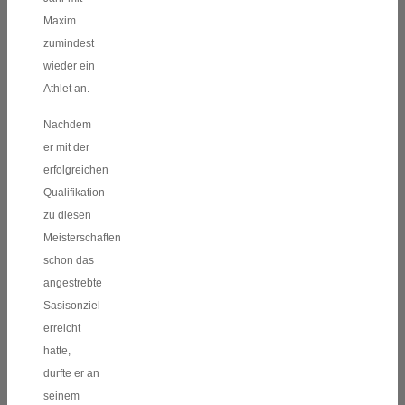
Maxim
zumindest
wieder ein
Athlet an.
Nachdem
er mit der
erfolgreichen
Qualifikation
zu diesen
Meisterschaften
schon das
angestrebte
Sasisonziel
erreicht
hatte,
durfte er an
seinem