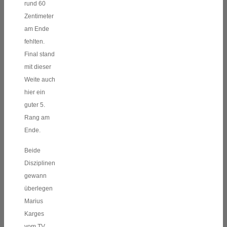
rund 60
Zentimeter
am Ende
fehlten.
Final stand
mit dieser
Weite auch
hier ein
guter 5.
Rang am
Ende.
Beide
Disziplinen
gewann
überlegen
Marius
Karges
v
om TV