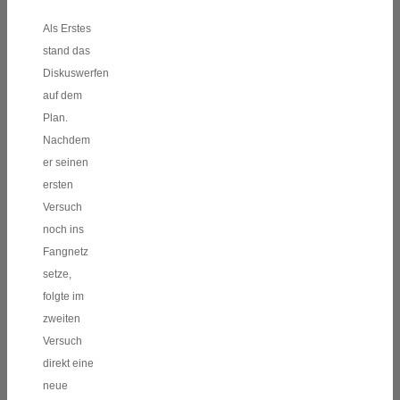
Als Erstes
stand das
Diskuswerfen
auf dem
Plan.
Nachdem
er seinen
ersten
Versuch
noch ins
Fangnetz
setze,
folgte im
zweiten
Versuch
direkt eine
neue