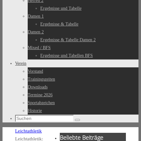
Herren 2
Ergebnisse und Tabelle
Damen 1
Ergebnisse & Tabelle
Damen 2
Ergebnisse & Tabelle Damen 2
Mixed / BFS
Ergebnisse und Tabellen BFS
Verein
Vorstand
Trainingszeiten
Downloads
Termine 2026
Sportabzeichen
Historie
Suchen
Suchen
nach:
Start
Leichtathletik
Beliebte Beiträge
Leichtathletik: