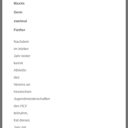
Maxim
Genn
zweimal
Fünfter
Nachdem
im letzten
Jahr leider
kein/e
Athlet/in
des
Vereins an
hessischen
J
ugendmeisterschaften
des HLV
teilnahm,
trat dieses
Jahr mit