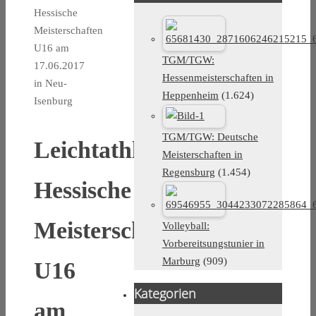
Hessische
Meisterschaften
U16 am
TGM/TGW:
17.06.2017
Hessenmeisterschaften in
in Neu-
Heppenheim
(1.624)
Isenburg
TGM/TGW: Deutsche
Leichtathletik:
Meisterschaften in
Regensburg
(1.454)
Hessische
Meisterschaften
Volleyball:
Vorbereitsungstunier in
Marburg
(909)
U16
Kategorien
am