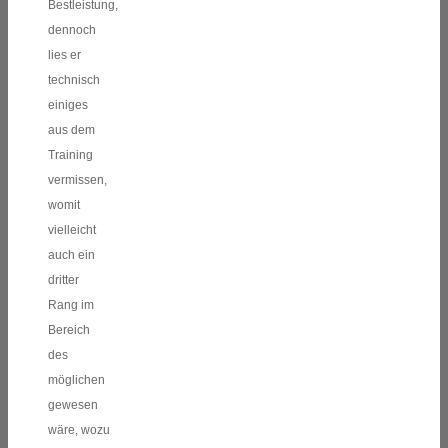
Bestleistung,
dennoch
lies er
technisch
einiges
aus dem
Training
vermissen,
womit
vielleicht
auch ein
dritter
Rang im
Bereich
des
möglichen
gewesen
wäre, wozu