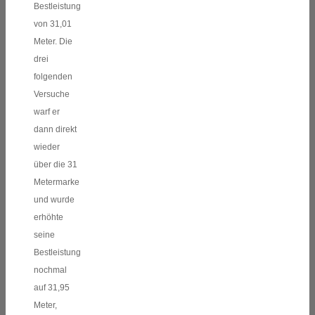
Bestleistung
von 31,01
Meter. Die
drei
folgenden
Versuche
warf er
dann direkt
wieder
über die 31
Metermarke
und wurde
erhöhte
seine
Bestleistung
nochmal
auf 31,95
Meter,