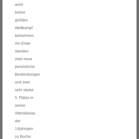
wohl
bisher
größten
Wettkampf
teilnehmen.
Am Ende
standen
zwei neue
persönliche
Bestleistungen
und zwei
sehr starke
5. Plätze in
seiner
Altersklasse
der
14jährigen
zu Buche.