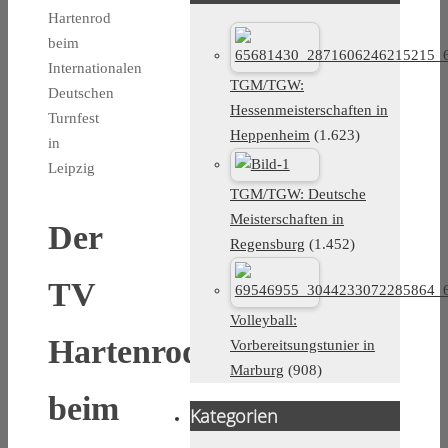
Hartenrod
beim
Internationalen
TGM/TGW:
Deutschen
Hessenmeisterschaften in
Turnfest
Heppenheim
(1.623)
in
Leipzig
TGM/TGW: Deutsche
Meisterschaften in
Der
Regensburg
(1.452)
TV
Volleyball:
Hartenrod
Vorbereitsungstunier in
Marburg
(908)
beim
Kategorien