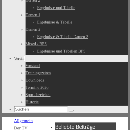
Herren 2
Ergebnisse und Tabelle
Damen 1
Ergebnisse & Tabelle
Damen 2
Ergebnisse & Tabelle Damen 2
Mixed / BFS
Ergebnisse und Tabellen BFS
Verein
Vorstand
Trainingszeiten
Downloads
Termine 2026
Sportabzeichen
Historie
Suchen
Suchen
nach:
Start
Allgemein
Beliebte Beiträge
Der TV