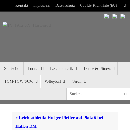
Zum
Kontakt
Impressum
Datenschutz
Cookie-Richtlinie (EU)
Such
Inhalt
springen
Zum
Startseite
Turnen
Leichtathletik
Dance & Fitness
Inhalt
springen
TGM/TGW/SGW
Volleyball
Verein
Suc
«
Leichtathletik: Holger Pfeifer auf Platz 6 bei
Hallen-DM