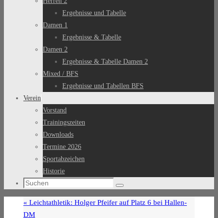
Herren 2
Ergebnisse und Tabelle
Damen 1
Ergebnisse & Tabelle
Damen 2
Ergebnisse & Tabelle Damen 2
Mixed / BFS
Ergebnisse und Tabellen BFS
Verein
Vorstand
Trainingszeiten
Downloads
Termine 2026
Sportabzeichen
Historie
Suchen
Suchen
nach:
«
Leichtathletik: Holger Pfeifer auf Platz 6 bei Hallen-
DM