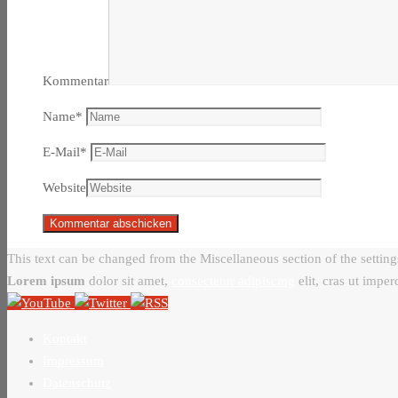
Kommentar
Name
*
E-Mail
*
Website
This text can be changed from the Miscellaneous section of the setting
Lorem ipsum
dolor sit amet,
consectetur adipiscing
elit, cras ut imper
Kontakt
Impressum
Datenschutz