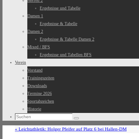
Herren 2
Ergebnisse und Tabelle
Damen 1
Ergebnisse & Tabelle
Damen 2
Ergebnisse & Tabelle Damen 2
Mixed / BFS
Ergebnisse und Tabellen BFS
Verein
Vorstand
Trainingszeiten
Downloads
Termine 2026
Sportabzeichen
Historie
Suchen
Suchen
nach:
«
Leichtathletik: Holger Pfeifer auf Platz 6 bei Hallen-DM