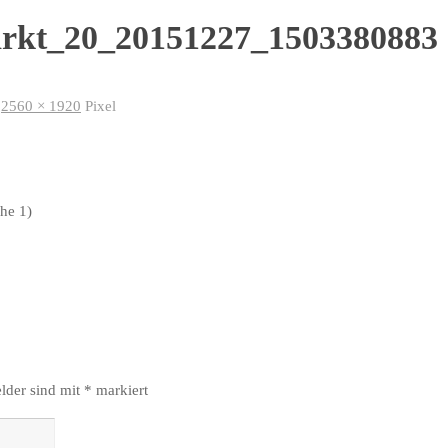
arkt_20_20151227_1503380883
t
2560 × 1920
Pixel
he 1)
elder sind mit
*
markiert