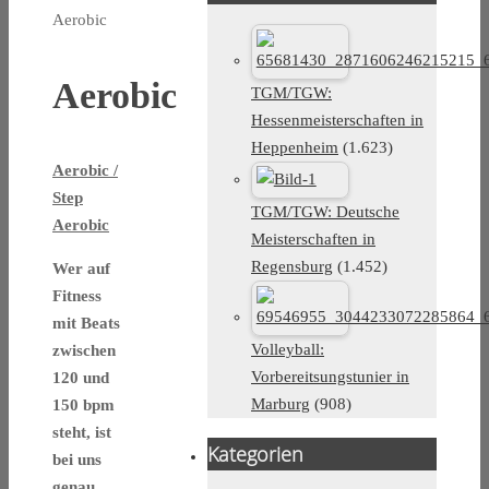
Aerobic
Aerobic
TGM/TGW:
Hessenmeisterschaften in
Heppenheim
(1.623)
Aerobic /
Step
TGM/TGW: Deutsche
Aerobic
Meisterschaften in
Regensburg
(1.452)
Wer auf
Fitness
mit Beats
Volleyball:
zwischen
Vorbereitsungstunier in
120 und
Marburg
(908)
150 bpm
steht, ist
Kategorien
bei uns
genau