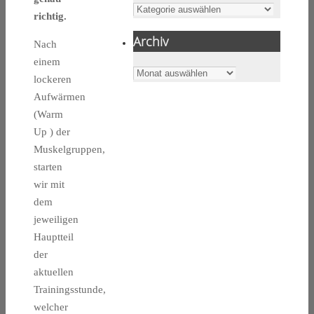
Kategorien
richtig.
Archiv
Nach
einem
Archiv
lockeren
Aufwärmen
(Warm
Up ) der
Muskelgruppen,
starten
wir mit
dem
jeweiligen
Hauptteil
der
aktuellen
Trainingsstunde,
welcher