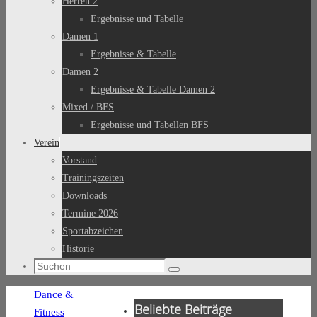
Herren 2
Ergebnisse und Tabelle
Damen 1
Ergebnisse & Tabelle
Damen 2
Ergebnisse & Tabelle Damen 2
Mixed / BFS
Ergebnisse und Tabellen BFS
Verein
Vorstand
Trainingszeiten
Downloads
Termine 2026
Sportabzeichen
Historie
Suchen
Suchen
nach:
Start
Dance &
Beliebte Beiträge
Fitness