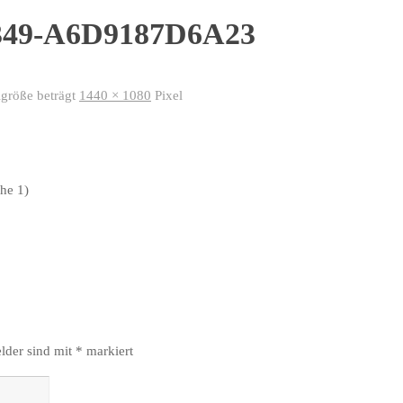
49-A6D9187D6A23
lgröße beträgt
1440 × 1080
Pixel
he 1)
elder sind mit
*
markiert