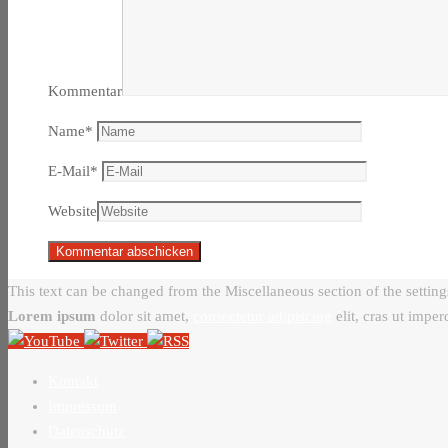
Kommentar
Name
*
E-Mail
*
Website
This text can be changed from the Miscellaneous section of the setting
Lorem ipsum
dolor sit amet,
consectetur adipiscing
elit, cras ut imper
Kontakt
Impressum
Datenschutz