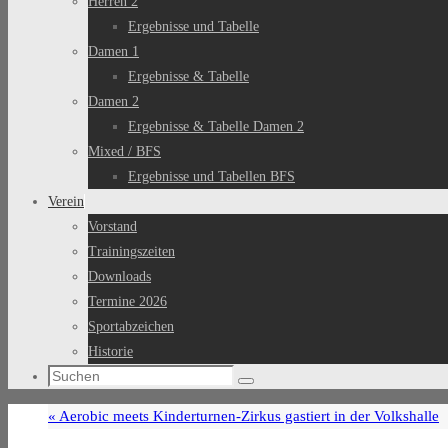
Herren 2
Ergebnisse und Tabelle
Damen 1
Ergebnisse & Tabelle
Damen 2
Ergebnisse & Tabelle Damen 2
Mixed / BFS
Ergebnisse und Tabellen BFS
Verein
Vorstand
Trainingszeiten
Downloads
Termine 2026
Sportabzeichen
Historie
Suchen
Suchen
nach:
«
Aerobic meets Kinderturnen-Zirkus gastiert in der Volkshalle