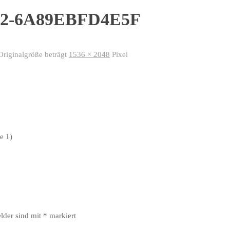
42-6A89EBFD4E5F
Originalgröße beträgt
1536 × 2048
Pixel
e 1)
elder sind mit
*
markiert