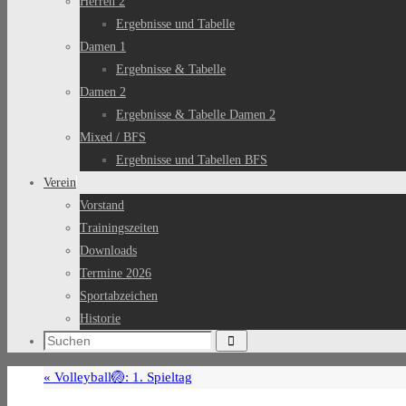
Herren 2
Ergebnisse und Tabelle
Damen 1
Ergebnisse & Tabelle
Damen 2
Ergebnisse & Tabelle Damen 2
Mixed / BFS
Ergebnisse und Tabellen BFS
Verein
Vorstand
Trainingszeiten
Downloads
Termine 2026
Sportabzeichen
Historie
Suchen
Suchen
nach:
«
Volleyball🏐: 1. Spieltag