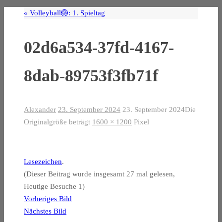
«
Volleyball🏐: 1. Spieltag
02d6a534-37fd-4167-
8dab-89753f3fb71f
Alexander
23. September 2024
23. September 2024
Die
Originalgröße beträgt
1600 × 1200
Pixel
Lesezeichen
.
(Dieser Beitrag wurde insgesamt 27 mal gelesen,
Heutige Besuche 1)
Vorheriges Bild
Nächstes Bild