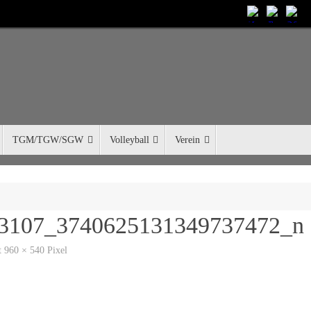
TGM/TGW/SGW
Volleyball
Verein
3107_3740625131349737472_n
gt
960 × 540
Pixel