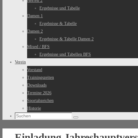
Herren 2
Ergebnisse und Tabelle
Damen 1
Ergebnisse & Tabelle
Damen 2
Ergebnisse & Tabelle Damen 2
Mixed / BFS
Ergebnisse und Tabellen BFS
Verein
Vorstand
Trainingszeiten
Downloads
Termine 2026
Sportabzeichen
Historie
Suchen
Suchen
nach:
Einladung Jahreshauptver