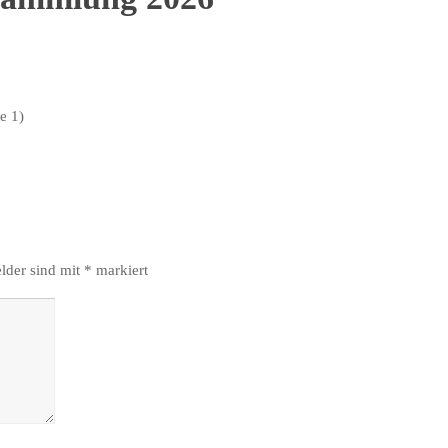
e 1)
elder sind mit
*
markiert