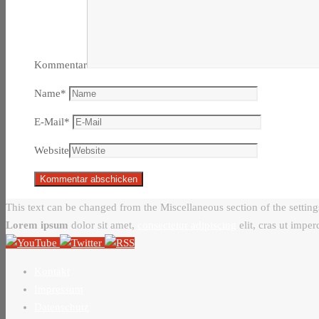
Kommentar
Name
*
E-Mail
*
Website
This text can be changed from the Miscellaneous section of the setting
Lorem ipsum
dolor sit amet,
consectetur adipiscing
elit, cras ut imper
Kontakt
Impressum
Datenschutz