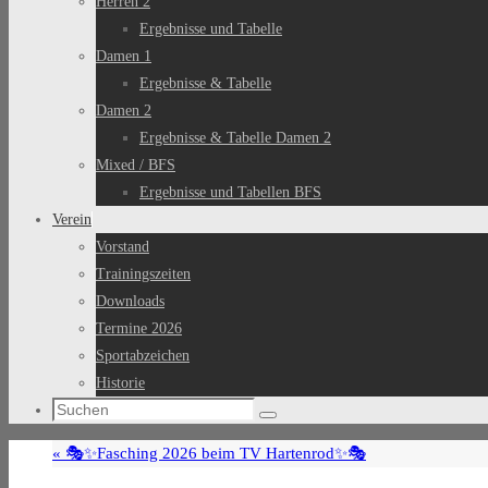
Herren 2
Ergebnisse und Tabelle
Damen 1
Ergebnisse & Tabelle
Damen 2
Ergebnisse & Tabelle Damen 2
Mixed / BFS
Ergebnisse und Tabellen BFS
Verein
Vorstand
Trainingszeiten
Downloads
Termine 2026
Sportabzeichen
Historie
Suchen
Suchen
nach:
«
🎭✨Fasching 2026 beim TV Hartenrod✨🎭