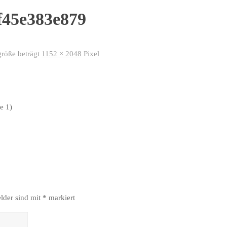
f45e383e879
größe beträgt
1152 × 2048
Pixel
e 1)
elder sind mit
*
markiert